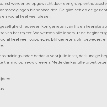
gkomst werden ze opgewacht door een groep enthousiaste
aanmoedigingen binnenhaalden. De glimlach op de gezicht
 en vooral heel veel plezier.
r gezelligheid. Iedereen kon genieten van fris en heerlijke
erd van het traject. We wensen alle lopers uit de beginners
ral heel veel loopplezier. Blijf genieten, blijf bewegen, en
en.
ns trainingskader: bedankt voor jullie inzet, deskundige be
e training opnieuw creëren. Mede dankzij jullie groeit onze
ijden:
us: