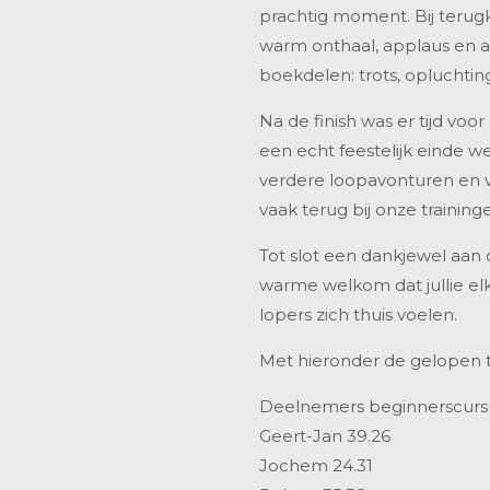
prachtig moment. Bij teru
warm onthaal, applaus en 
boekdelen: trots, opluchting
Na de finish was er tijd voo
een echt feestelijk einde w
verdere loopavonturen en voo
vaak terug bij onze training
Tot slot een dankjewel aan o
warme welkom dat jullie elk
lopers zich thuis voelen.
Met hieronder de gelopen t
Deelnemers beginnerscurs
Geert-Jan 39.26
Jochem 24.31