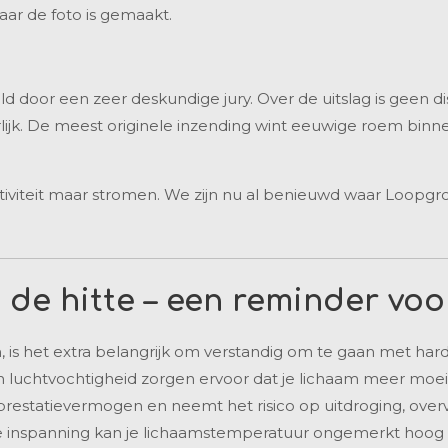
aar de foto is gemaakt.
 door een zeer deskundige jury. Over de uitslag is geen d
rlijk. De meest originele inzending wint eeuwige roem bin
tiviteit maar stromen. We zijn nu al benieuwd waar Loop
de hitte – een reminder voor
, is het extra belangrijk om verstandig om te gaan met ha
 luchtvochtigheid zorgen ervoor dat je lichaam meer moe
 prestatievermogen en neemt het risico op uitdroging, overv
eve inspanning kan je lichaamstemperatuur ongemerkt hoog 