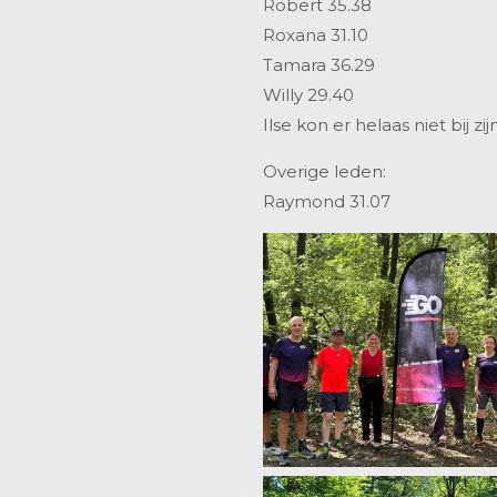
Robert 35.38
Roxana 31.10
Tamara 36.29
Willy 29.40
Ilse kon er helaas niet bij zijn
Overige leden:
Raymond 31.07