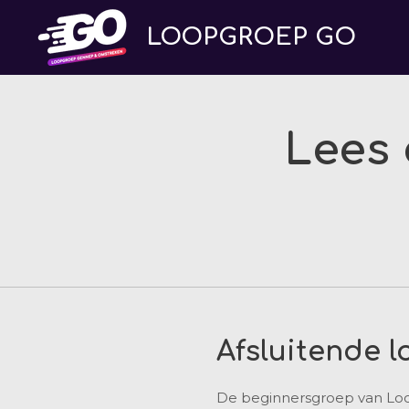
Ga
LOOPGROEP
GO
direct
naar
de
hoofdinhoud
Lees 
Afsluitende 
De beginnersgroep van Loo