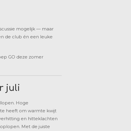
iscussie mogelijk — maar
nen de club én een leuke
groep GO deze zomer
 juli
rdlopen. Hoge
ite heeft om warmte kwijt
erhitting en hitteklachten
oplopen. Met de juiste