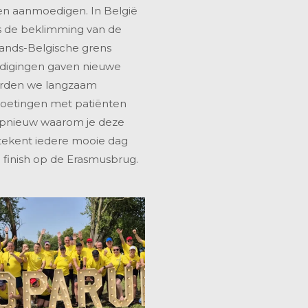
en aanmoedigen. In België
s de beklimming van de
ands-Belgische grens
edigingen gaven nieuwe
aderden we langzaam
moetingen met patiënten
opnieuw waarom je deze
etekent iedere mooie dag
 finish op de Erasmusbrug.