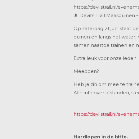
https://devilstrail.nl/evene
🌲 Devil’s Trail Maasduinen 
Op zaterdag 21 juni staat d
duinen en langs het water, me
samen naartoe trainen en m
Extra leuk voor onze leden
Meedoen?
Heb je zin om mee te traine
Alle info over afstanden, sfe
https://devilstrail.nl/evene
Hardlopen in de hitte.