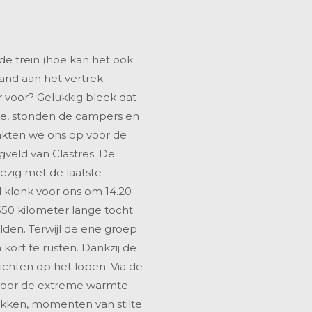
de trein (hoe kan het ook
aand aan het vertrek
r voor? Gelukkig bleek dat
tie, stonden de campers en
akten we ons op voor de
gveld van Clastres. De
ezig met de laatste
 klonk voor ons om 14.20
550 kilometer lange tocht
lden. Terwijl de ene groep
kort te rusten. Dankzij de
richten op het lopen. Via de
 Door de extreme warmte
ekken, momenten van stilte