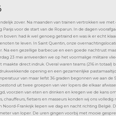
6
indelijk zover. Na maanden van trainen vertrokken we met 
ng Parijs voor de start van de Roparun. In de dagen voorafg
 boven: had ik wel genoeg getraind en was ik er echt klaa
noten te leven. In Saint Quentin, onze overnachtingsloca
ar. Na een gezellige barbecue en een goede nachtrust ma
erdag 23 mei arriveerden we op het voormalige militaire vlie
aakte direct indruk. Overal waren teams (216 in totaal) b
ndrukwekkende opening en een gezamenlijke pastamaaltijd
temperatuur van maar liefst 36 graden begonnen we aan de 
stond uit twee groepen van vier lopers die elkaar afwisse
gd, voorzien van eten en drinken en kregen we de kans om 
, chauffeurs, fietsers en masseurs konden wij ons volledig 
 Noord-Frankrijk liepen we dag en nacht richting België.
lometer van loper. De uren gingen voorbij met mooie gespr