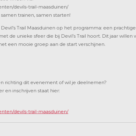
menten/devils-trail-maasduinen/
– samen trainen, samen starten!
e Devil’s Trail Maasduinen op het programma: een prachtige 
t de unieke sfeer die bij Devil’s Trail hoort. Dit jaar willen
et een mooie groep aan de start verschijnen.
n richting dit evenement of wil je deelnemen?
er en inschrijven staat hier:
menten/devils-trail-maasduinen/