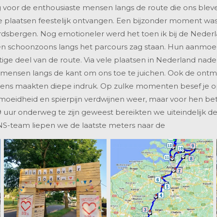
 voor de enthousiaste mensen langs de route die ons blev
e plaatsen feestelijk ontvangen. Een bijzonder moment wa
sbergen. Nog emotioneler werd het toen ik bij de Nederl
en schoonzoons langs het parcours zag staan. Hun aanmo
ittige deel van de route. Via vele plaatsen in Nederland n
 mensen langs de kant om ons toe te juichen. Ook de ont
ens maakten diepe indruk. Op zulke momenten besef je 
rmoeidheid en spierpijn verdwijnen weer, maar voor hen b
 uur onderweg te zijn geweest bereikten we uiteindelijk de
-team liepen we de laatste meters naar de