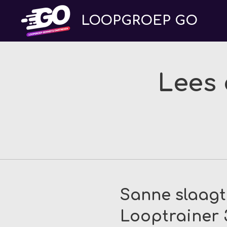
Ga
LOOPGROEP
GO
direct
naar
de
hoofdinhoud
Lees 
Sanne slaagt
Looptrainer 