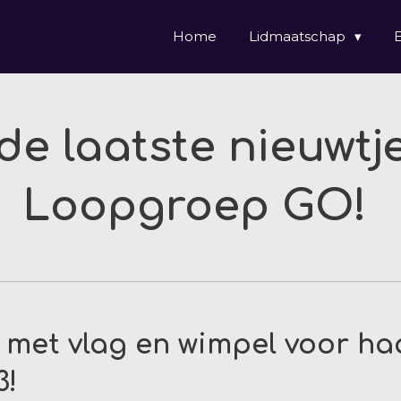
Home
Lidmaatschap
de laatste nieuwtj
Loopgroep GO!
 met vlag en wimpel voor h
3!