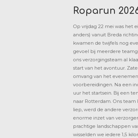
Roparun 202
Op vrijdag 22 mei was het e
anders) vanuit Breda richti
kwamen de twijfels nog even
gevoel bij meerdere teamge
ons verzorgingsteam al kla
start van het avontuur. Zat
omvang van het evenement m
voorbereidingen. Na een i
uur het startsein. Bij een 
naar Rotterdam. Ons team be
liep, werd de andere verzor
enorme inzet van verzorgers
prachtige landschappen van
wisselden we iedere 1,5 ki