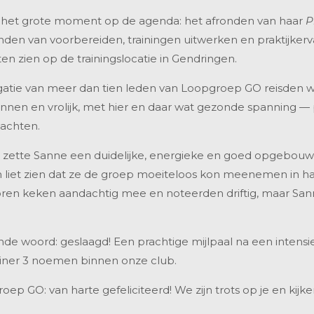
 het grote moment op de agenda: het afronden van haar
P
nden van voorbereiden, trainingen uitwerken en praktijker
ten zien op de trainingslocatie in Gendringen.
atie van meer dan tien leden van Loopgroep GO reisden we
en en vrolijk, met hier en daar wat gezonde spanning — pr
chten.
e zette Sanne een duidelijke, energieke en goed opgebouwd
n liet zien dat ze de groep moeiteloos kon meenemen in 
ren keken aandachtig mee en noteerden driftig, maar Sanne
e woord: geslaagd! Een prachtige mijlpaal na een intensie
rainer 3 noemen binnen onze club.
 GO: van harte gefeliciteerd! We zijn trots op je en kijken 