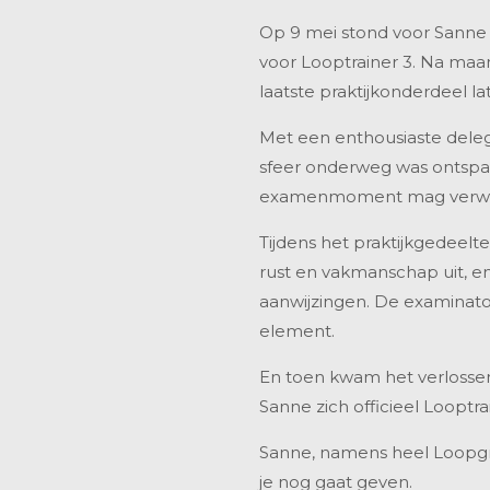
Op 9 mei stond voor Sanne
voor Looptrainer 3. Na maa
laatste praktijkonderdeel la
Met een enthousiaste deleg
sfeer onderweg was ontspann
examenmoment mag verwa
Tijdens het praktijkgedeelt
rust en vakmanschap uit, e
aanwijzingen. De examinato
element.
En toen kwam het verlossend
Sanne zich officieel Loopt
Sanne, namens heel Loopgroep
je nog gaat geven.