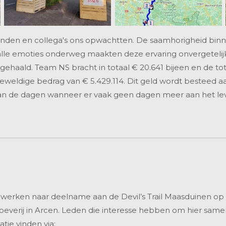
rienden en collega's ons opwachtten. De saamhorigheid bin
le emoties onderweg maakten deze ervaring onvergetelijk.
gehaald. Team NS bracht in totaal € 20.641 bijeen en de t
eldige bedrag van € 5.429.114. Dit geld wordt besteed aan
aan de dagen wanneer er vaak geen dagen meer aan het l
werken naar deelname aan de Devil’s Trail Maasduinen op 21 
oeverij in Arcen. Leden die interesse hebben om hier same
tie vinden via: