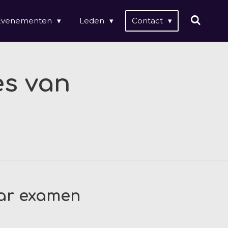
Evenementen
Leden
Contact
es van
aar examen