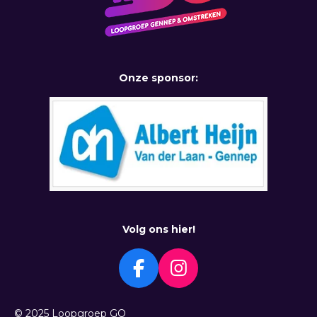
Onze sponsor:
Volg ons hier!
F
I
a
n
c
s
© 2025 Loopgroep GO