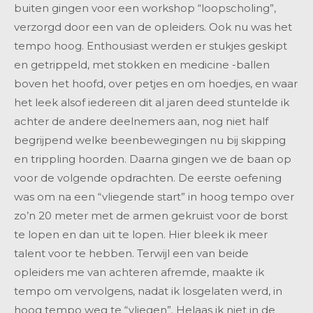
buiten gingen voor een workshop “loopscholing”,
verzorgd door een van de opleiders. Ook nu was het
tempo hoog. Enthousiast werden er stukjes geskipt
en getrippeld, met stokken en medicine -ballen
boven het hoofd, over petjes en om hoedjes, en waar
het leek alsof iedereen dit al jaren deed stuntelde ik
achter de andere deelnemers aan, nog niet half
begrijpend welke beenbewegingen nu bij skipping
en trippling hoorden. Daarna gingen we de baan op
voor de volgende opdrachten. De eerste oefening
was om na een “vliegende start” in hoog tempo over
zo’n 20 meter met de armen gekruist voor de borst
te lopen en dan uit te lopen. Hier bleek ik meer
talent voor te hebben. Terwijl een van beide
opleiders me van achteren afremde, maakte ik
tempo om vervolgens, nadat ik losgelaten werd, in
hoog tempo weg te “vliegen”. Helaas ik niet in de