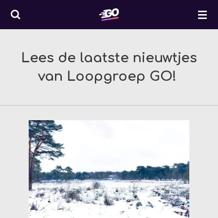
Ga
direct
naar
de
Lees de laatste nieuwtjes
hoofdinhoud
van Loopgroep GO!