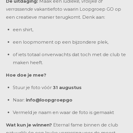
De uitdaging:
Maak een
ludieke, vrolijke of
verrassende
vakantiefoto waarin Loopgroep GO op
een creatieve manier terugkomt. Denk aan:
een shirt,
een loopmoment op een bijzondere plek,
of iets totaal onverwachts dat toch met de club te
maken heeft.
Hoe doe je mee?
Stuur je foto vóór
31 augustus
Naar:
info@loopgroepgo
Vermeld je naam en waar de foto is gemaakt
Wat kun je winnen?
Eternal fame binnen de club
natuurlijk én een leuke verrassing voor de meest