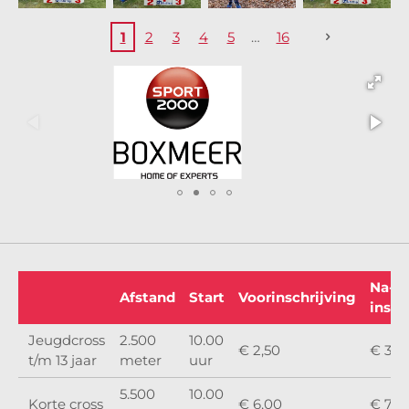
1
2
3
4
5
16
Na-
Afstand
Start
Voorinschrijving
insch
Jeugdcross
2.500
10.00
€ 2,50
€ 3,5
t/m 13 jaar
meter
uur
5.500
10.00
Korte cross
€ 6,00
€ 7,5