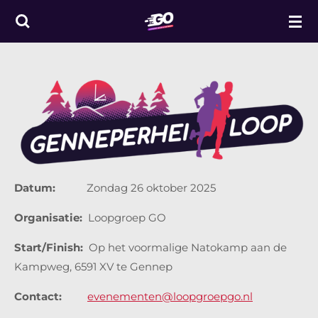
Ga
direct
naar
de
hoofdinhoud
Datum:
Zondag 26 oktober 2025
Organisatie:
Loopgroep GO
Start/Finish:
Op het voormalige Natokamp aan de
Kampweg, 6591 XV te Gennep
Contact:
evenementen@loopgroepgo.nl